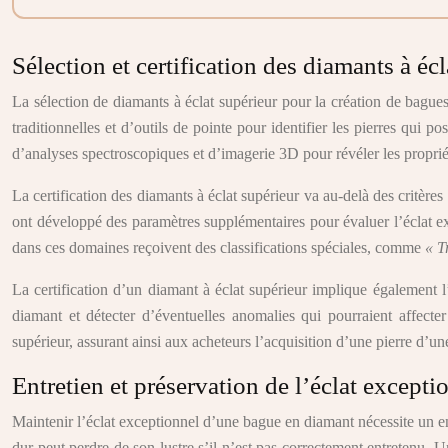
Sélection et certification des diamants à écl
La sélection de diamants à éclat supérieur pour la création de bagu
traditionnelles et d’outils de pointe pour identifier les pierres qui
d’analyses spectroscopiques et d’imagerie 3D pour révéler les proprié
La certification des diamants à éclat supérieur va au-delà des critèr
ont développé des paramètres supplémentaires pour évaluer l’éclat exce
dans ces domaines reçoivent des classifications spéciales, comme
« T
La certification d’un diamant à éclat supérieur implique également 
diamant et détecter d’éventuelles anomalies qui pourraient affecter
supérieur, assurant ainsi aux acheteurs l’acquisition d’une pierre d’u
Entretien et préservation de l’éclat except
Maintenir l’éclat exceptionnel d’une bague en diamant nécessite un ent
dur peut perdre de son lustre s’il n’est pas correctement entretenu. U