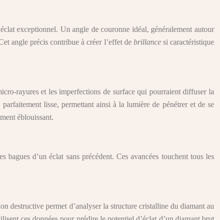
n éclat exceptionnel. Un angle de couronne idéal, généralement autour
Cet angle précis contribue à créer l’effet de
brillance
si caractéristique
icro-rayures et les imperfections de surface qui pourraient diffuser la
parfaitement lisse, permettant ainsi à la lumière de pénétrer et de se
ement éblouissant.
des bagues d’un éclat sans précédent. Ces avancées touchent tous les
n destructive permet d’analyser la structure cristalline du diamant au
ilisent ces données pour prédire le potentiel d’éclat d’un diamant brut