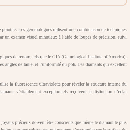
ise pointue. Les gemmologues utilisent une combinaison de techniques
 par un examen visuel minutieux à l’aide de loupes de précision, suivi
logiques de renom, tels que le GIA (Gemological Institute of America),
s angles de taille, et l’uniformité du poli. Les diamants qui excellent
tilise la fluorescence ultraviolette pour révéler la structure interne du
iamants véritablement exceptionnels reçoivent la distinction d’éclat
ces joyaux précieux doivent être conscients que même le diamant le plus
e lotion et autres substances qui peuvent s’accumuler sur la surface du