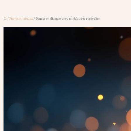
/
Pierres et cristaux
/ Bagues en diamant avec un éclat très particulier