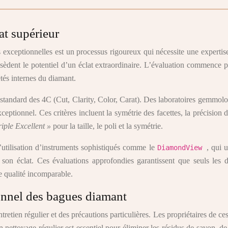
at supérieur
es exceptionnelles est un processus rigoureux qui nécessite une expert
 possèdent le potentiel d’un éclat extraordinaire. L’évaluation commence
tés internes du diamant.
es standard des 4C (Cut, Clarity, Color, Carat). Des laboratoires gemmo
ptionnel. Ces critères incluent la symétrie des facettes, la précision de
riple Excellent »
pour la taille, le poli et la symétrie.
l’utilisation d’instruments sophistiqués comme le
, qui u
DiamondView
 son éclat. Ces évaluations approfondies garantissent que seuls les d
ne qualité incomparable.
ionnel des bagues diamant
retien régulier et des précautions particulières. Les propriétaires de 
n nettoyage régulier est essentiel pour éliminer les résidus de savon, d