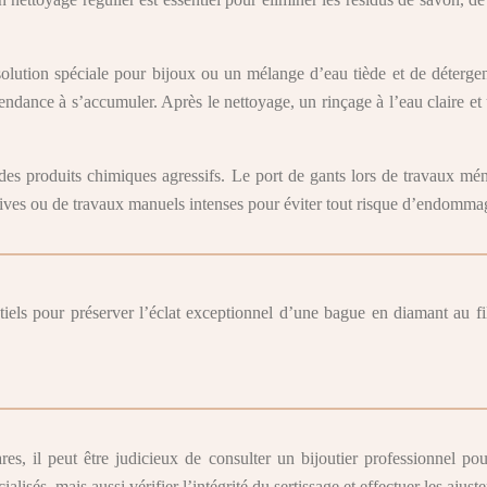
olution spéciale pour bijoux ou un mélange d’eau tiède et de détergen
t tendance à s’accumuler. Après le nettoyage, un rinçage à l’eau claire 
à des produits chimiques agressifs. Le port de gants lors de travaux m
sportives ou de travaux manuels intenses pour éviter tout risque d’endomm
ntiels pour préserver l’éclat exceptionnel d’une bague en diamant au fi
res, il peut être judicieux de consulter un bijoutier professionnel 
sés, mais aussi vérifier l’intégrité du sertissage et effectuer les ajuste