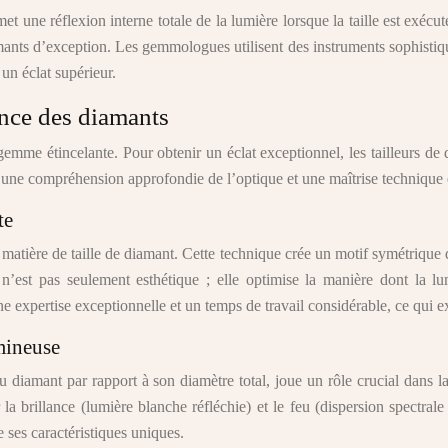
et une réflexion interne totale de la lumière lorsque la taille est exécu
diamants d’exception. Les gemmologues utilisent des instruments sophist
 un éclat supérieur.
ance des diamants
e gemme étincelante. Pour obtenir un éclat exceptionnel, les tailleurs 
tent une compréhension approfondie de l’optique et une maîtrise technique
te
tière de taille de diamant. Cette technique crée un motif symétrique de
 n’est pas seulement esthétique ; elle optimise la manière dont la lu
e expertise exceptionnelle et un temps de travail considérable, ce qui ex
umineuse
e du diamant par rapport à son diamètre total, joue un rôle crucial dans
la brillance (lumière blanche réfléchie) et le feu (dispersion spectral
 ses caractéristiques uniques.