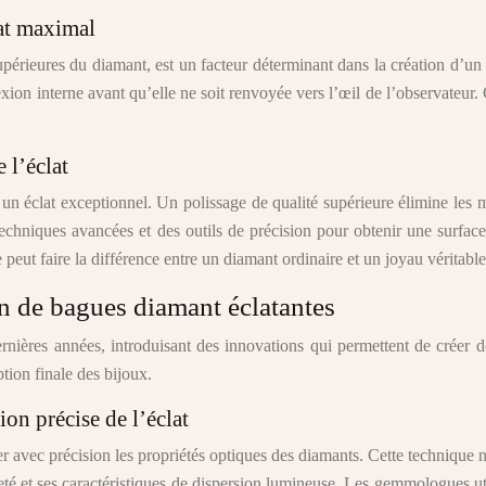
lat maximal
supérieures du diamant, est un facteur déterminant dans la création d’u
xion interne avant qu’elle ne soit renvoyée vers l’œil de l’observateur. 
 l’éclat
un éclat exceptionnel. Un polissage de qualité supérieure élimine les m
techniques avancées et des outils de précision pour obtenir une surface 
 peut faire la différence entre un diamant ordinaire et un joyau véritabl
n de bagues diamant éclatantes
nières années, introduisant des innovations qui permettent de créer 
ption finale des bijoux.
ion précise de l’éclat
avec précision les propriétés optiques des diamants. Cette technique no
eté et ses caractéristiques de dispersion lumineuse. Les gemmologues ut