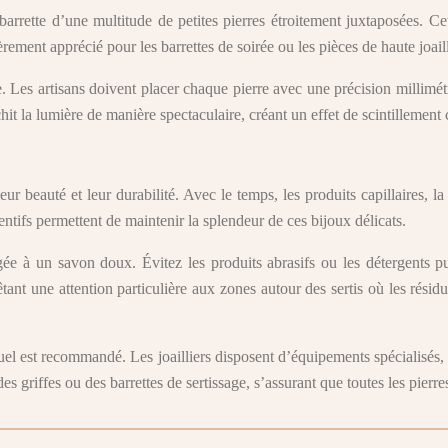
 barrette d’une multitude de petites pierres étroitement juxtaposées. C
èrement apprécié pour les barrettes de soirée ou les pièces de haute joai
se. Les artisans doivent placer chaque pierre avec une précision millimé
it la lumière de manière spectaculaire, créant un effet de scintillement c
 leur beauté et leur durabilité. Avec le temps, les produits capillaires, 
tentifs permettent de maintenir la splendeur de ces bijoux délicats.
gée à un savon doux. Évitez les produits abrasifs ou les détergents p
tant une attention particulière aux zones autour des sertis où les rési
nuel est recommandé. Les joailliers disposent d’équipements spécialisés
des griffes ou des barrettes de sertissage, s’assurant que toutes les pier