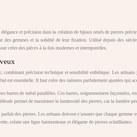
nt élégance et précision dans la création de bijoux ornés de pierres préc
r des gemmes et la solidité de leur fixation. Utilisé depuis des siècle
pour créer des pièces à la fois modernes et intemporelles.
eveux
, combinant précision technique et sensibilité esthétique. Les artisans 
al est essentielle. Il faut créer des rainures parfaitement ajustées qui acc
 fines barres de métal parallèles. Ces barres, soigneusement façonnées, 
éthode permet de maximiser la luminosité des pierres, car la lumière peut 
nt parfait des pierres. Les artisans doivent s’assurer que chaque gemm
rette, créant une ligne harmonieuse et élégante de pierres scintillantes.