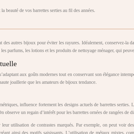
t la beauté de vos barrettes serties au fil des années.
nt des autres bijoux pour éviter les rayures. Idéalement, conservez-la
les parfums, les lotions et les produits de nettoyage ménager, qui peuvent
tuelle
’adaptant aux goûts modernes tout en conservant son élégance intemporel
haute joaillerie que les amateurs de bijoux tendance.
étriques, influence fortement les designs actuels de barrettes serties. 
 On observe un regain d’intérêt pour les barrettes ornées de rangées de
 leur utilisation de contrastes marqués. Par exemple, on peut voir des
ant ainsi des motifs saisissants. L’utilisation de métaux mixtes, com