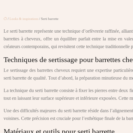
/
Looks & inspirations
/ Serti barrette
Le serti barrette représente une technique d’orfèvrerie raffinée, allia
barrettes à cheveux, offre un équilibre parfait entre la mise en valeu
créateurs contemporains, qui revisitent cette technique traditionnelle 
Techniques de sertissage pour barrettes ch
Le sertissage des barrettes cheveux requiert une expertise particulière
serti barrette de qualité. Tout d’abord, la préparation minutieuse du mét
La technique du serti barrette consiste à fixer les pierres entre deux
tout en laissant leur surface supérieure et inférieure exposées. Cette m
Une des difficultés majeures du serti barrette réside dans l’aligneme
voisines. Cette précision est cruciale pour l’esthétique finale de la bar
Matériaux et outils pour serti barrette