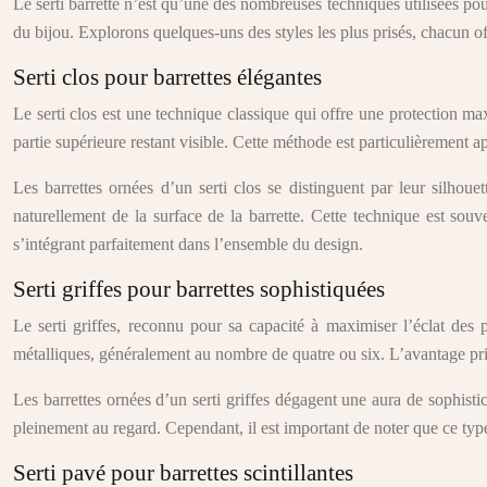
Le serti barrette n’est qu’une des nombreuses techniques utilisées pou
du bijou. Explorons quelques-uns des styles les plus prisés, chacun of
Serti clos pour barrettes élégantes
Le serti clos est une technique classique qui offre une protection max
partie supérieure restant visible. Cette méthode est particulièrement 
Les barrettes ornées d’un serti clos se distinguent par leur silho
naturellement de la surface de la barrette. Cette technique est sou
s’intégrant parfaitement dans l’ensemble du design.
Serti griffes pour barrettes sophistiquées
Le serti griffes, reconnu pour sa capacité à maximiser l’éclat des pi
métalliques, généralement au nombre de quatre ou six. L’avantage princi
Les barrettes ornées d’un serti griffes dégagent une aura de sophistic
pleinement au regard. Cependant, il est important de noter que ce type 
Serti pavé pour barrettes scintillantes