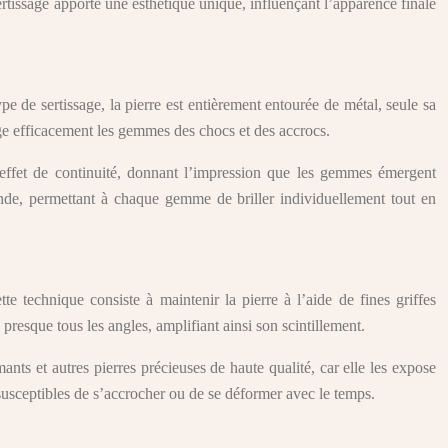
ertissage apporte une esthétique unique, influençant l’apparence finale
pe de sertissage, la pierre est entièrement entourée de métal, seule sa
tège efficacement les gemmes des chocs et des accrocs.
n effet de continuité, donnant l’impression que les gemmes émergent
rande, permettant à chaque gemme de briller individuellement tout en
tte technique consiste à maintenir la pierre à l’aide de fines griffes
presque tous les angles, amplifiant ainsi son scintillement.
ants et autres pierres précieuses de haute qualité, car elle les expose
s susceptibles de s’accrocher ou de se déformer avec le temps.