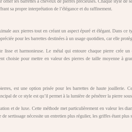
r orner les barrettes à cheveux de pierres précieuses. Chaque style de s
frant sa propre interprétation de l’élégance et du raffinement.
imale aux pierres tout en créant un aspect épuré et élégant. Dans ce ty
appréciée pour les barrettes destinées à un usage quotidien, car elle pro
uette lisse et harmonieuse. Le métal qui entoure chaque pierre crée u
vent choisie pour mettre en valeur des pierres de taille moyenne à g
erres, est une option prisée pour les barrettes de haute joaillerie. Ce
pal de ce style est qu’il permet à la lumière de pénétrer la pierre sous 
ation et de luxe. Cette méthode met particulièrement en valeur les diam
de sertissage nécessite un entretien plus régulier, les griffes étant plu