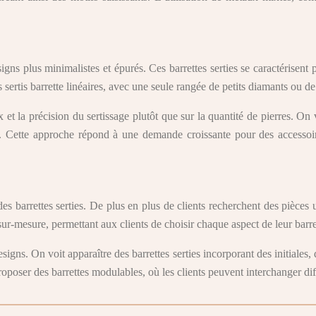
ns plus minimalistes et épurés. Ces barrettes serties se caractérisent p
ertis barrette linéaires, avec une seule rangée de petits diamants ou de p
 et la précision du sertissage plutôt que sur la quantité de pierres. On 
t. Cette approche répond à une demande croissante pour des accessoir
es barrettes serties. De plus en plus de clients recherchent des pièc
ur-mesure, permettant aux clients de choisir chaque aspect de leur barret
gns. On voit apparaître des barrettes serties incorporant des initiales, 
oposer des barrettes modulables, où les clients peuvent interchanger diff